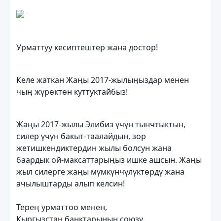
Урматтуу кесиптештер жана достор!
Келе жаткан Жаңы 2017-жылыңыздар менен
чың жүрөктөн куттуктайбыз!
Жаңы 2017-жылы Элибиз үчүн тынчтыктын,
силер үчүн бакыт-таалайдын, зор
жетишкендиктердин жылы болсун жана
баардык ой-максаттарыңыз ишке ашсын. Жаңы
жыл силерге жаңы мүмкүнчүлүктөрдү жана
ачылыштарды алып келсин!
Терең урматтоо менен,
Кыргызстан банктарынын союзу