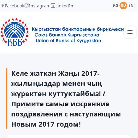
Facebook
Instagram
LinkedIn
KG
RU
EN
Главная
Структура
Келе жаткан Жаңы 2017-
Новости
Академия
жылыңыздар менен чың
Члены и партнеры
жүрөктөн куттуктайбыз! /
Сотрудничество
Примите самые искренние
Контакты
поздравления с наступающим
Новым 2017 годом!