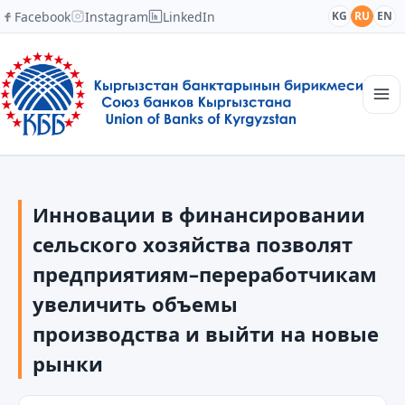
Facebook
Instagram
LinkedIn
KG
RU
EN
Главная
Структура
Инновации в финансировании
Новости
Академия
сельского хозяйства позволят
Члены и партнеры
предприятиям–переработчикам
Сотрудничество
увеличить объемы
Контакты
производства и выйти на новые
рынки