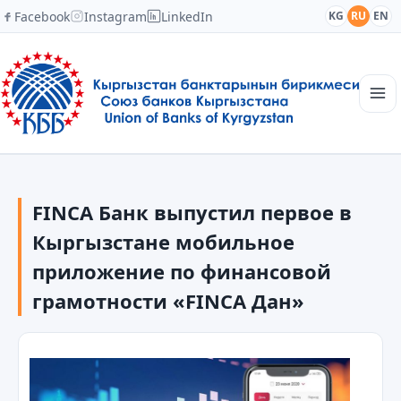
Facebook
Instagram
LinkedIn
KG
RU
EN
Главная
Структура
FINCA Банк выпустил первое в
Новости
Академия
Кыргызстане мобильное
Члены и партнеры
приложение по финансовой
Сотрудничество
грамотности «FINCA Дан»
Контакты