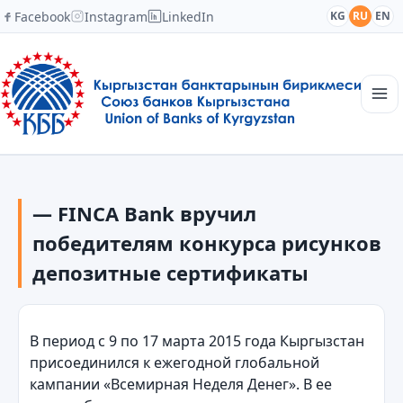
Facebook
Instagram
LinkedIn
KG
RU
EN
Главная
Структура
— FINCA Bank вручил
Новости
Академия
победителям конкурса рисунков
Члены и партнеры
депозитные сертификаты
Сотрудничество
Контакты
В период с 9 по 17 марта 2015 года Кыргызстан
присоединился к ежегодной глобальной
кампании «Всемирная Неделя Денег». В ее