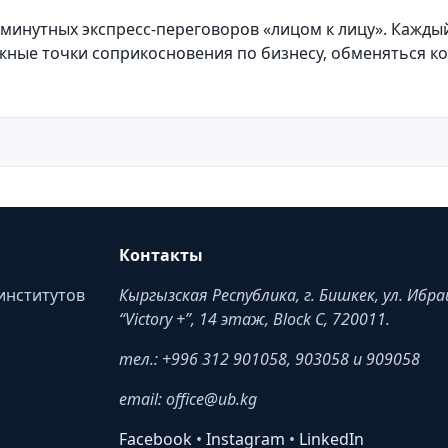
 минутных экспресс-переговоров «лицом к лицу». Каждый
жные точки соприкосновения по бизнесу, обменяться к
Контакты
институтов
Кыргызская Республика, г. Бишкек, ул. Ибр
“Victory +”, 14 этаж, Block C, 720011.
тел.: +996 312 901058, 903058 и 909058
email: office@ub.kg
Facebook
•
Instagram
•
LinkedIn