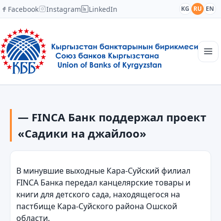
Facebook
Instagram
LinkedIn
KG
RU
EN
Главная
Структура
— FINCA Банк поддержал проект
Новости
Академия
«Cадики на джайлоо»
Члены и партнеры
Сотрудничество
Контакты
В минувшие выходные Кара-Суйский филиал
FINCA Банка передал канцелярские товары и
книги для детского сада, находящегося на
пастбище Кара-Суйского района Ошской
области.