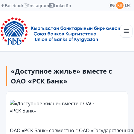
Facebook
Instagram
LinkedIn
KG
RU
EN
Главная
Структура
«Доступное жилье» вместе с
Новости
Академия
ОАО «РСК Банк»
Члены и партнеры
Сотрудничество
Контакты
ОАО «РСК Банк» совместно с ОАО «Государственная