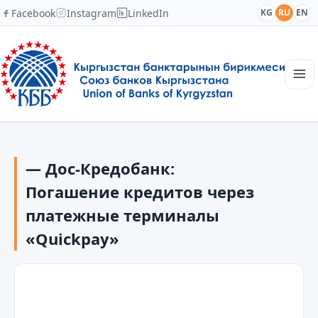
Facebook
Instagram
LinkedIn
KG
RU
EN
Главная
Структура
— Дос-Кредобанк:
Новости
Академия
Погашение кредитов через
Члены и партнеры
платежные терминалы
Сотрудничество
«Quickpay»
Контакты