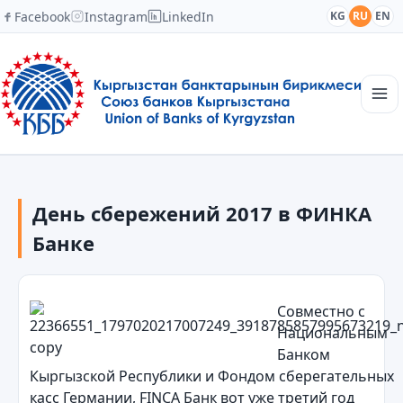
Facebook
Instagram
LinkedIn
KG
RU
EN
Главная
Структура
День сбережений 2017 в ФИНКА
Новости
Академия
Банке
Члены и партнеры
Сотрудничество
Контакты
Совместно с
Национальным
Банком
Кыргызской Республики и Фондом сберегательных
касс Германии, FINCA Банк вот уже третий год