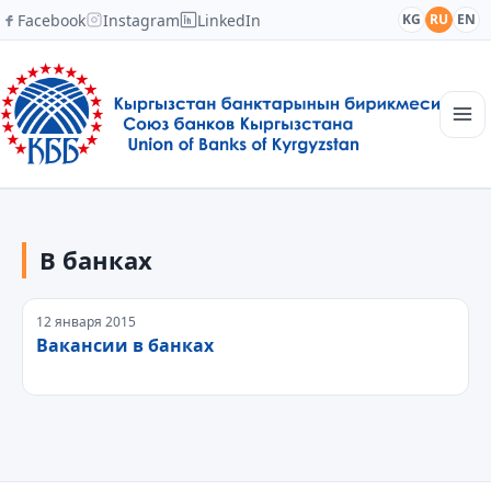
Facebook
Instagram
LinkedIn
KG
RU
EN
Главная
Структура
В банках
Новости
Академия
Члены и партнеры
12 января 2015
Сотрудничество
Вакансии в банках
Контакты