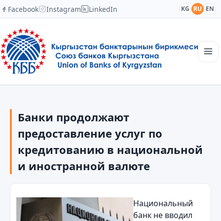
Facebook
Instagram
LinkedIn
KG
RU
EN
Главная
Структура
Банки продолжают
Новости
Академия
предоставление услуг по
Члены и партнеры
кредитованию в национальной
Сотрудничество
и иностранной валюте
Контакты
Национальный
банк не вводил