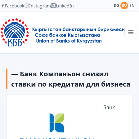
Facebook
Instagram
LinkedIn
KG
RU
EN
Главная
Структура
— Банк Компаньон снизил
Новости
Академия
ставки по кредитам для бизнеса
Члены и партнеры
Сотрудничество
Контакты
Банк