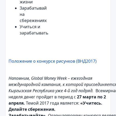
жизни
Зарабатывай
на
сбережениях
Учиться и
зарабатывать
Положение о конкурсе рисунков (ВНД2017)
Напомним, Global Money Week – ежегодная
международной кампания, к которой присоединяетс
Кыргызская Республика уже 4-й год подряд.
Всемирна
неделя денег пройдет в период с
27 марта по 2
апреля.
Темой 2017 года является:
«Учитесь.
Делайте сбережения.
Зарабатывайте».
Организаторами конкурса являе