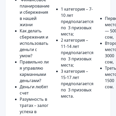
планирование
1 категория – 7-
и сбережения
10 лет
в нашей
Перв
предполагается
жизни
мест
по 3 призовых
Как делать
— 50
места;
сбережения и
сом,
2 категория –
использовать
Втор
11-14 лет
деньги с
место
предполагается
умом?
3000
по 3 призовых
Правильно ли
сом,
места;
я управляю
Трет
3 категория –
карманными
мест
15-17 лет
деньгами?
1500
предполагается
Деньги любят
сом.
по 3 призовых
счет
места.
Разумность в
тратах – залог
успеха в