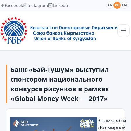
Facebook
Instagram
LinkedIn
KG
RU
EN
Главная
Структура
Банк «Бай-Тушум» выступил
Новости
Академия
спонсором национального
Члены и партнеры
конкурса рисунков в рамках
Сотрудничество
«Global Money Week — 2017»
Контакты
В рамках 6-й
«Всемирной