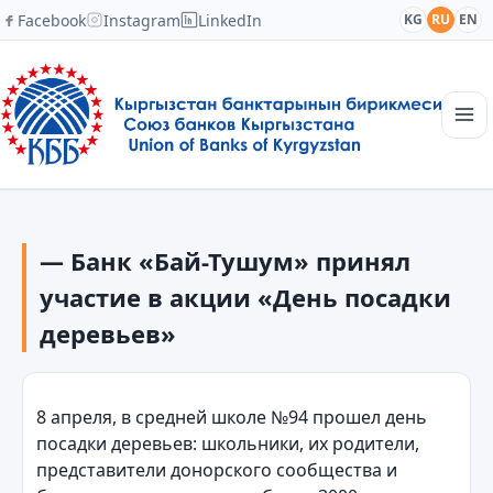
Facebook
Instagram
LinkedIn
KG
RU
EN
Главная
Структура
— Банк «Бай-Тушум» принял
Новости
Академия
участие в акции «День посадки
Члены и партнеры
деревьев»
Сотрудничество
Контакты
8 апреля, в средней школе №94 прошел день
посадки деревьев: школьники, их родители,
представители донорского сообщества и