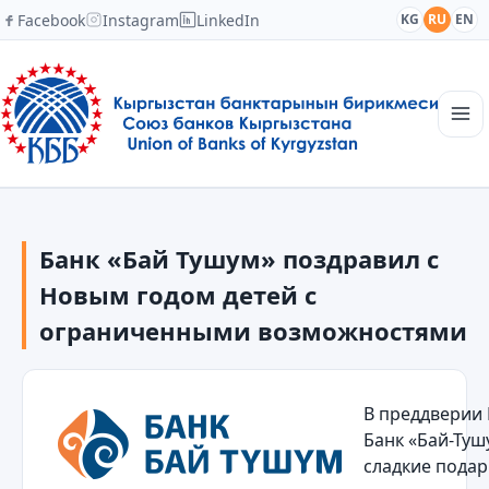
Facebook
Instagram
LinkedIn
KG
RU
EN
Главная
Структура
Банк «Бай Тушум» поздравил с
Новости
Академия
Новым годом детей с
Члены и партнеры
ограниченными возможностями
Сотрудничество
Контакты
В преддверии 
Банк «Бай-Туш
сладкие подар