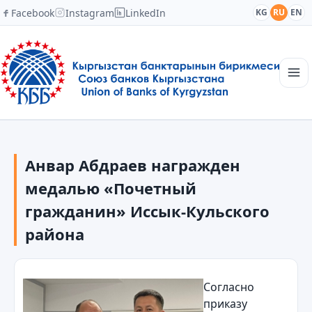
Facebook
Instagram
LinkedIn
KG
RU
EN
Главная
Структура
Анвар Абдраев награжден
Новости
Академия
медалью «Почетный
Члены и партнеры
гражданин» Иссык-Кульского
Сотрудничество
района
Контакты
Согласно
приказу