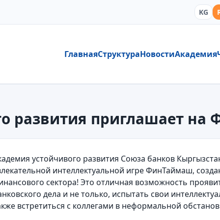
KG
Главная
Структура
Новости
Академия
го развития приглашает на
кадемия устойчивого развития Союза банков Кыргызстан
влекательной интеллектуальной игре ФинТаймаш, созда
инансового сектора! Это отличная возможность прояви
анковского дела и не только, испытать свои интеллекту
акже встретиться с коллегами в неформальной обстановк