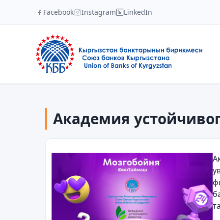
Facebook
Instagram
LinkedIn
Академия устойчиво
А
у
ф
б
т