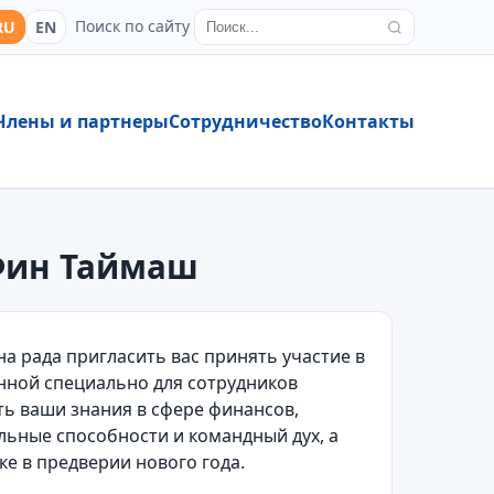
Поиск по сайту
RU
EN
Члены и партнеры
Сотрудничество
Контакты
 Фин Таймаш
а рада пригласить вас принять участие в
нной специально для сотрудников
ть ваши знания в сфере финансов,
альные способности и командный дух, а
е в предверии нового года.