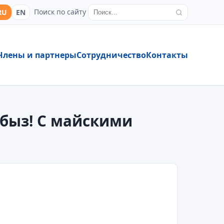
Поиск по сайту
RU
EN
Члены и партнеры
Сотрудничество
Контакты
быз! С майскими