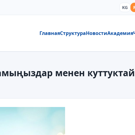
KG
Главная
Структура
Новости
Академия
мыңыздар менен куттуктай