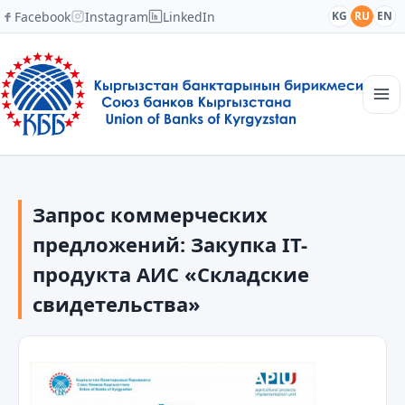
Facebook
Instagram
LinkedIn
KG
RU
EN
Главная
Структура
Запрос коммерческих
Новости
Академия
предложений: Закупка IT-
Члены и партнеры
продукта АИС «Складские
Сотрудничество
свидетельства»
Контакты