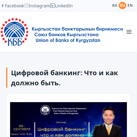
Facebook
Instagram
LinkedIn
KG
RU
EN
Главная
Структура
Цифровой банкинг: Что и как
Новости
Академия
должно быть.
Члены и партнеры
Сотрудничество
Контакты