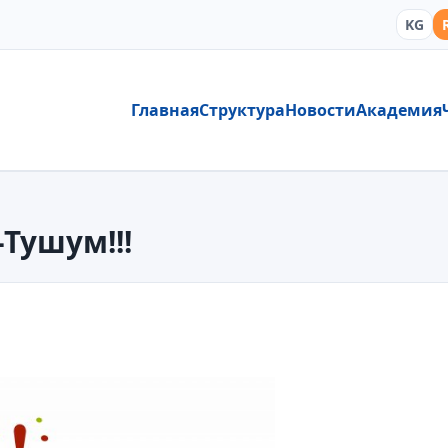
KG
Главная
Структура
Новости
Академия
-Тушум!!!