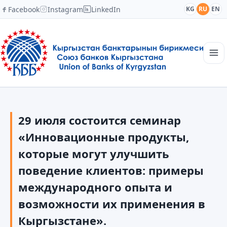
Facebook
Instagram
LinkedIn
KG
RU
EN
Главная
Структура
29 июля состоится семинар
Новости
Академия
«Инновационные продукты,
Члены и партнеры
которые могут улучшить
Сотрудничество
поведение клиентов: примеры
Контакты
международного опыта и
возможности их применения в
Кыргызстане».