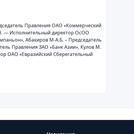
редседатель Правления ОАО «Коммерческий
.Н. — Исполнительный директор ОсОО
паньон», Абакиров М-А.Б. – Председатель
тель Правления ЗАО «Банк Азии», Кулов М.
атор ОАО «Евразийский Сберегательный