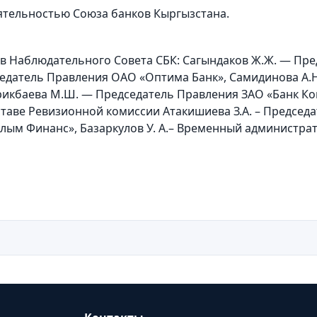
еятельностью Союза банков Кыргызстана.
ав Наблюдательного Совета СБК: Сагындаков Ж.Ж. — П
едатель Правления ОАО «Оптима Банк», Самидинова А
икбаева М.Ш. — Председатель Правления ЗАО «Банк Ком
таве Ревизионной комиссии Атакишиева З.А. – Председа
алым Финанс», Базаркулов У. А.– Временный администр