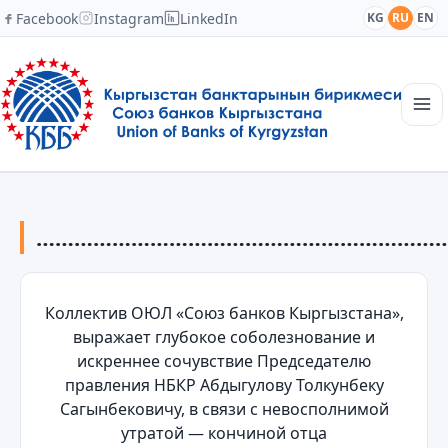
Facebook
Instagram
LinkedIn
KG
RU
EN
Главная
Структура
…………………………………………………………
Новости
Академия
Члены и партнеры
Сотрудничество
Коллектив ОЮЛ «Союз банков Кыргызстана»,
Контакты
выражает глубокое соболезнование и
искреннее сочувствие Председателю
правления НБКР Абдыгулову Толкунбеку
Сагынбековичу, в связи с невосполнимой
утратой — кончиной отца