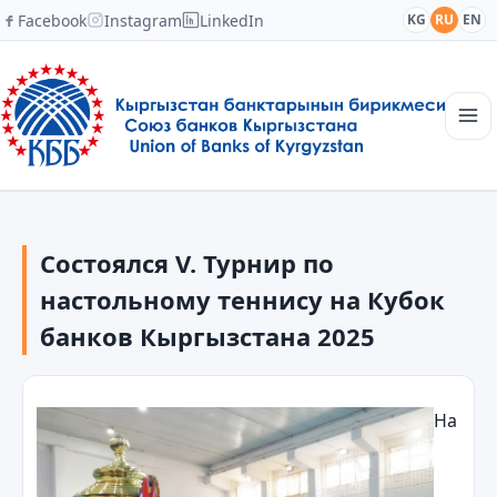
Facebook
Instagram
LinkedIn
KG
RU
EN
Главная
Структура
Состоялся V. Турнир по
Новости
Академия
настольному теннису на Кубок
Члены и партнеры
банков Кыргызстана 2025
Сотрудничество
Контакты
На