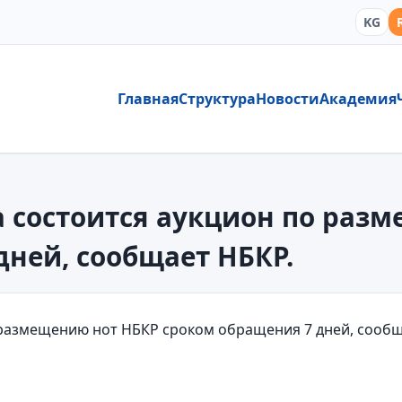
KG
Главная
Структура
Новости
Академия
да состоится аукцион по раз
дней, сообщает НБКР.
о размещению нот НБКР сроком обращения 7 дней, сооб