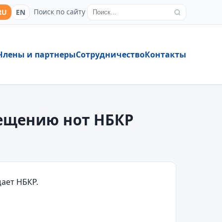
Поиск по сайту
RU
EN
Члены и партнеры
Сотрудничество
Контакты
мещению нот НБКР
щает НБКР.