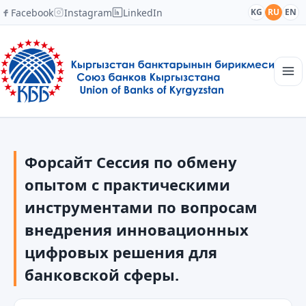
Facebook
Instagram
LinkedIn
KG
RU
EN
Главная
Структура
Форсайт Сессия по обмену
Новости
Академия
опытом с практическими
Члены и партнеры
инструментами по вопросам
Сотрудничество
внедрения инновационных
Контакты
цифровых решения для
банковской сферы.